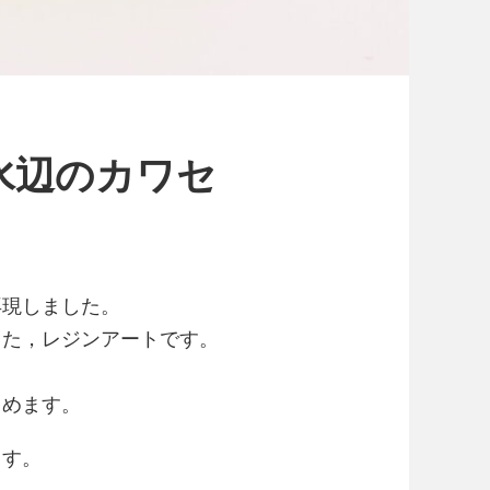
水辺のカワセ
再現しました。
した，レジンアートです。
しめます。
ます。