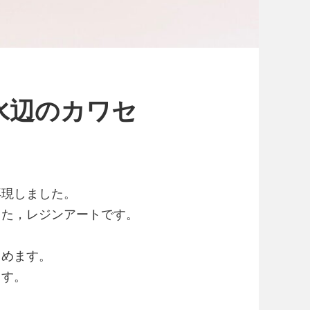
水辺のカワセ
再現しました。
した，レジンアートです。
しめます。
ます。