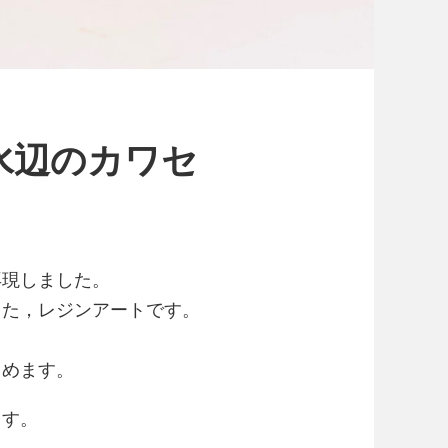
水辺のカワセ
再現しました。
した，レジンアートです。
しめます。
ます。