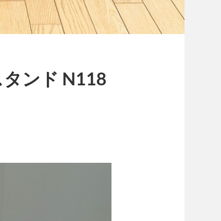
ンド N118
円