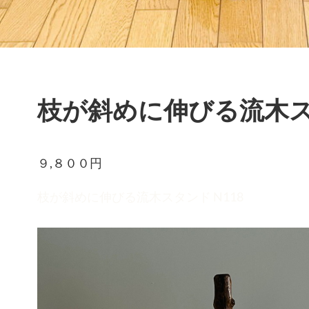
枝が斜めに伸びる流木スタ
９,８００
枝が斜めに伸びる流木スタンド N118