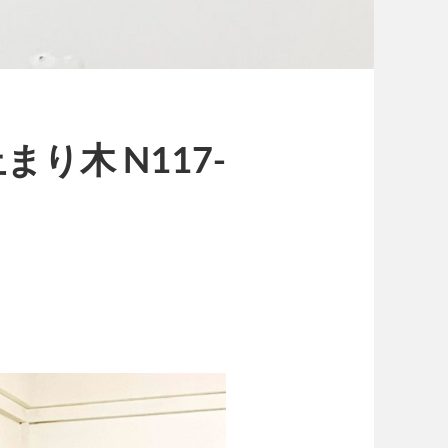
り木 N117-
円