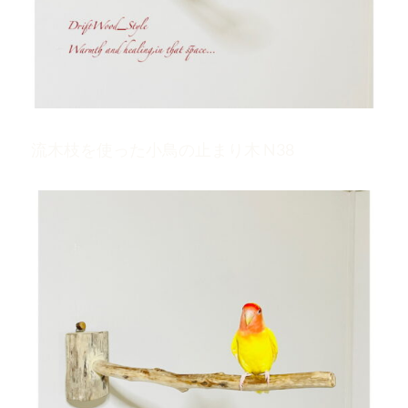
流木枝を使った小鳥の止まり木 N38