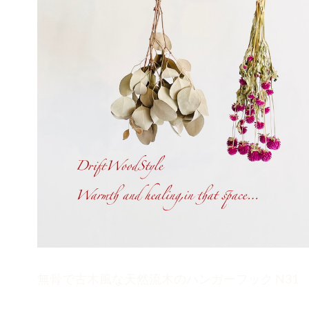
無骨で古木風な天然流木のハンガーフック N31