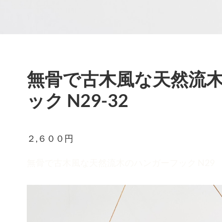
無骨で古木風な天然流
ック N29-32
２,６０
無骨で古木風な天然流木のハンガーフック N29