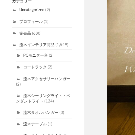
カテゴリー
Uncategorized
(9)
プロフィール
(1)
完売品
(680)
流木インテリア商品
(1,549)
PCモニター台
(2)
コートラック
(2)
流木アクセサリーハンガー
(2)
流木シーリングライト・ペ
ンダントライト
(124)
流木タオルハンガー
(3)
流木テーブル
(1)