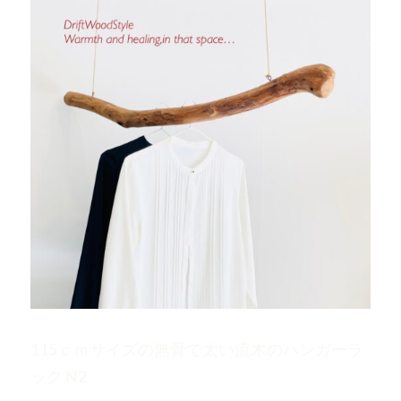
115ｃｍサイズの無骨で太い流木のハンガーラ
ック N2