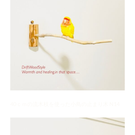
40ｃｍの流木枝を使った小鳥の止まり木 N14