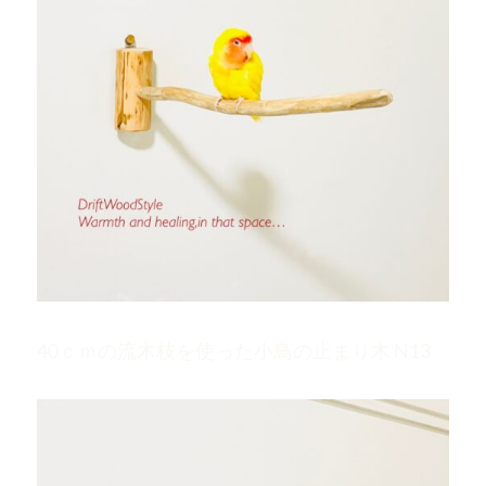
40ｃｍの流木枝を使った小鳥の止まり木 N13