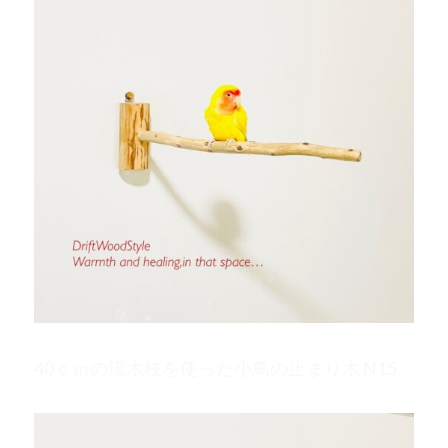
40ｃｍの流木枝を使った小鳥の止まり木 N15