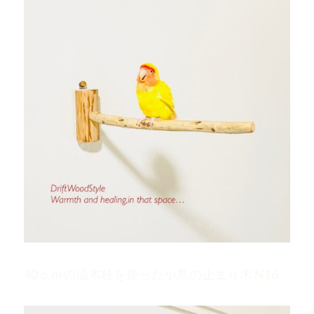
40ｃｍの流木枝を使った小鳥の止まり木 N16