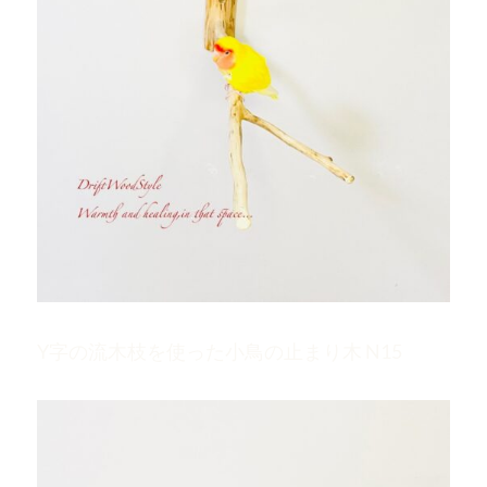
Y字の流木枝を使った小鳥の止まり木 N15