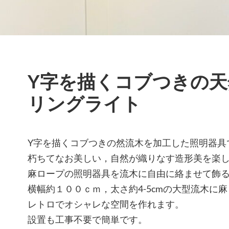
Y字を描くコブつきの
リングライト
Y字を描くコブつきの然流木を加工した照明器具
朽ちてなお美しい，自然が織りなす造形美を楽
麻ロープの照明器具を流木に自由に絡ませて飾
横幅約１００ｃｍ，太さ約4-5cmの大型流木に
レトロでオシャレな空間を作れます。
設置も工事不要で簡単です。